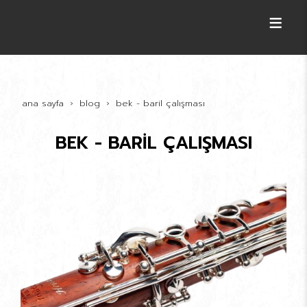
ana sayfa
blog
bek - bari̇l çalişmasi
BEK - BARİL ÇALIŞMASI