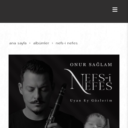
ana sayfa
albümler
nefs-i nefes