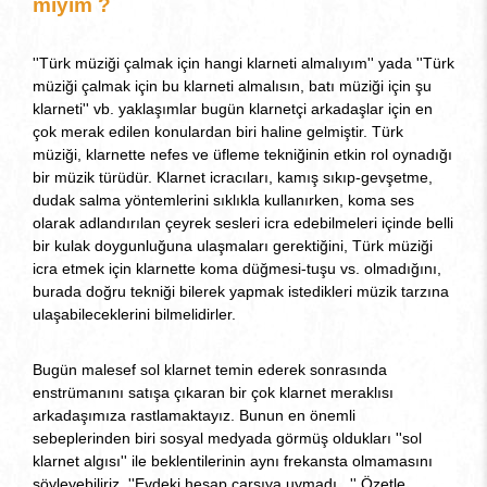
miyim ?
''Türk müziği çalmak için hangi klarneti almalıyım'' yada ''Türk
müziği çalmak için bu klarneti almalısın, batı müziği için şu
klarneti'' vb. yaklaşımlar bugün klarnetçi arkadaşlar için en
çok merak edilen konulardan biri haline gelmiştir. Türk
müziği, klarnette nefes ve üfleme tekniğinin etkin rol oynadığı
bir müzik türüdür. Klarnet icracıları, kamış sıkıp-gevşetme,
dudak salma yöntemlerini sıklıkla kullanırken, koma ses
olarak adlandırılan çeyrek sesleri icra edebilmeleri içinde belli
bir kulak doygunluğuna ulaşmaları gerektiğini, Türk müziği
icra etmek için klarnette koma düğmesi-tuşu vs. olmadığını,
burada doğru tekniği bilerek yapmak istedikleri müzik tarzına
ulaşabileceklerini bilmelidirler.
Bugün malesef sol klarnet temin ederek sonrasında
enstrümanını satışa çıkaran bir çok klarnet meraklısı
arkadaşımıza rastlamaktayız. Bunun en önemli
sebeplerinden biri sosyal medyada görmüş oldukları ''sol
klarnet algısı'' ile beklentilerinin aynı frekansta olmamasını
söyleyebiliriz. ''Evdeki hesap çarşıya uymadı...'' Özetle