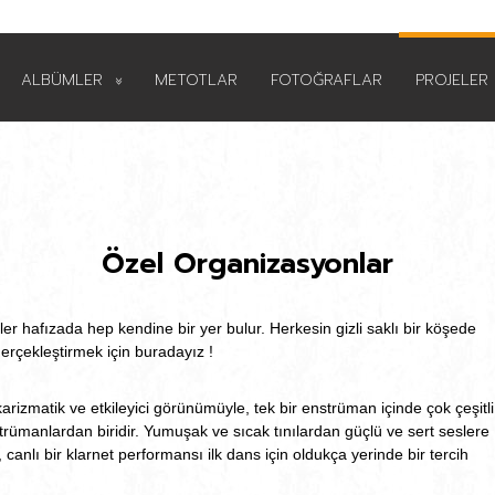
ALBÜMLER
METOTLAR
FOTOĞRAFLAR
PROJELER
Özel Organizasyonlar
er hafızada hep kendine bir yer bulur. Herkesin gizli saklı bir köşede
gerçekleştirmek için buradayız !
karizmatik ve etkileyici görünümüyle, tek bir enstrüman içinde çok çeşitli
strümanlardan biridir. Yumuşak ve sıcak tınılardan güçlü ve sert seslere
, canlı bir klarnet performansı ilk dans için oldukça yerinde bir tercih